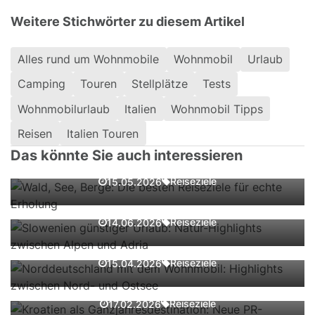
Weitere Stichwörter zu diesem Artikel
Alles rund um Wohnmobile
Wohnmobil
Urlaub
Camping
Touren
Stellplätze
Tests
Wohnmobilurlaub
Italien
Wohnmobil Tipps
Wald, See, Berge: Die besten Reiseziele
Reisen
Italien Touren
für echte Erholung
Das könnte Sie auch interessieren
Slowenien günstiger Urlaub: Natur-
Reiseziele
15.05.2026
Highlights zwischen Alpen und Adria
Norddeutschland mit dem Wohnmobil:
Reiseziele
14.06.2026
Highlights zwischen Nord- und Ostsee
Kroatien als Ganzjahresdestination:
Reiseziele
15.04.2026
Neue PR-Offensive in der Schweiz
Mit dem Wohnmobil durch Norwegen
Reiseziele
17.02.2026