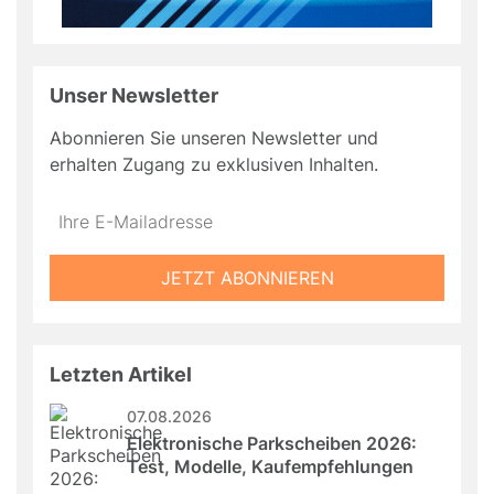
Unser Newsletter
Abonnieren Sie unseren Newsletter und
erhalten Zugang zu exklusiven Inhalten.
Do
*Ihre
not
E-
fill
Mailadresse:
JETZT ABONNIEREN
this
field
Letzten Artikel
07.08.2026
Elektronische Parkscheiben 2026: 
Test, Modelle, Kaufempfehlungen