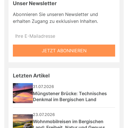
Unser Newsletter
Abonnieren Sie unseren Newsletter und
erhalten Zugang zu exklusiven Inhalten.
Do
*Ihre
not
E-
fill
Mailadresse:
JETZT ABONNIEREN
this
field
Letzten Artikel
31.07.2026
Müngstener Brücke: Technisches 
Denkmal im Bergischen Land
23.07.2026
Wohnmobilreisen im Bergischen 
Land: Freiheit, Natur und Genuss 