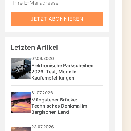
Do
*Ihre
not
E-
fill
Mailadresse:
JETZT ABONNIEREN
this
field
Letzten Artikel
07.08.2026
Elektronische Parkscheiben 
2026: Test, Modelle, 
Kaufempfehlungen
31.07.2026
Müngstener Brücke: 
Technisches Denkmal im 
Bergischen Land
23.07.2026