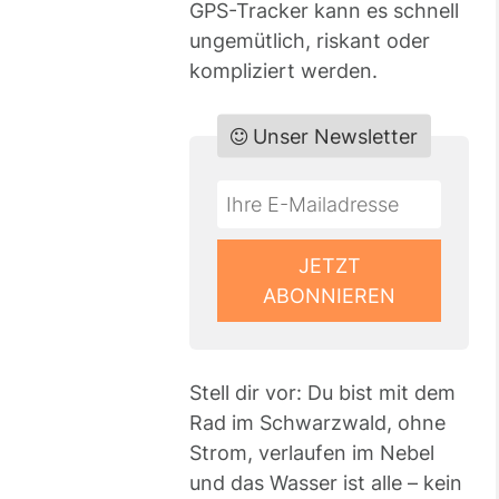
GPS-Tracker kann es schnell
ungemütlich, riskant oder
kompliziert werden.
Unser Newsletter
Do
*Ihre
not
E-
fill
Mailadresse:
JETZT
this
ABONNIEREN
field
Stell dir vor: Du bist mit dem
Rad im Schwarzwald, ohne
Strom, verlaufen im Nebel
und das Wasser ist alle – kein