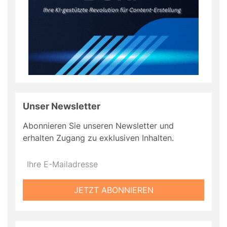
Unser Newsletter
Abonnieren Sie unseren Newsletter und
erhalten Zugang zu exklusiven Inhalten.
Do
*Ihre
not
E-
fill
Mailadresse:
JETZT ABONNIEREN
this
field