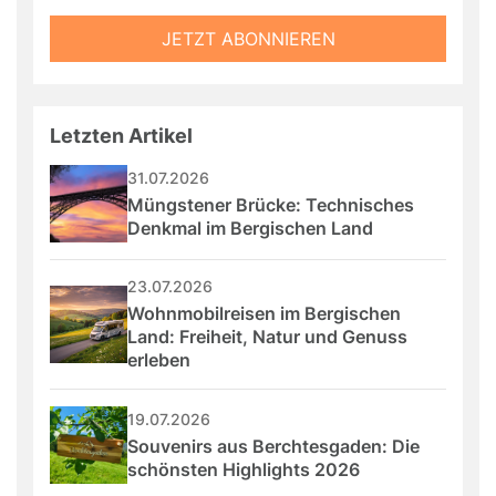
fill
Mailadresse:
JETZT ABONNIEREN
this
field
Letzten Artikel
31.07.2026
Müngstener Brücke: Technisches 
Denkmal im Bergischen Land
23.07.2026
Wohnmobilreisen im Bergischen 
Land: Freiheit, Natur und Genuss 
erleben
19.07.2026
Souvenirs aus Berchtesgaden: Die 
schönsten Highlights 2026