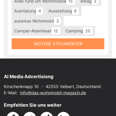
Alles rund um Wohnmobile
15
Alltag
3
Ausrüstung
4
Ausstattung
6
autarkes Wohnmobil
3
Camper-Abenteuer
12
Camping
20
WEITERE STICHWÖRTER
AI Media Advertisisng
Kirschenknapp 10 - 42555 Velbert, Deutschland
E-Mail:
info@das-wohnmobil-magazin.de
Empfehlen Sie uns weiter