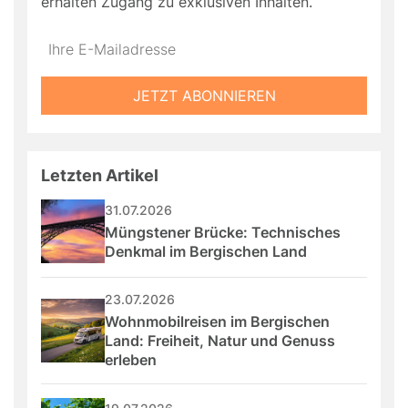
erhalten Zugang zu exklusiven Inhalten.
Do
*Ihre
not
E-
fill
Mailadresse:
JETZT ABONNIEREN
this
field
Letzten Artikel
31.07.2026
Müngstener Brücke: Technisches 
Denkmal im Bergischen Land
23.07.2026
Wohnmobilreisen im Bergischen 
Land: Freiheit, Natur und Genuss 
erleben