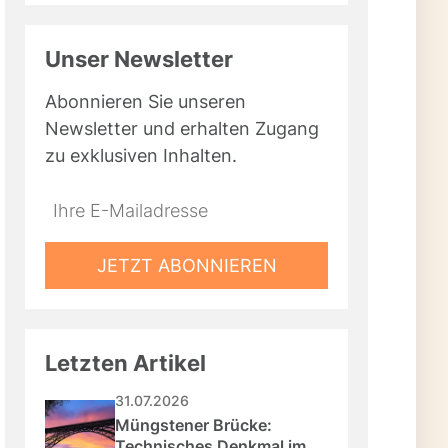
Unser Newsletter
Abonnieren Sie unseren
Newsletter und erhalten Zugang
zu exklusiven Inhalten.
Do
*Ihre
not
E-
fill
Mailadresse:
JETZT ABONNIEREN
this
field
Letzten Artikel
31.07.2026
Müngstener Brücke: 
Technisches Denkmal im 