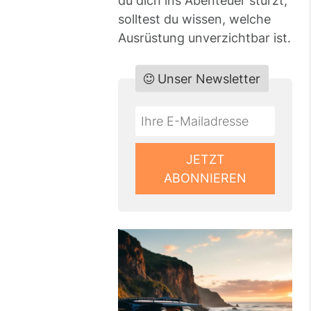
du dich ins Abenteuer stürzt,
solltest du wissen, welche
Ausrüstung unverzichtbar ist.
Unser Newsletter
Do
*Ihre
not
E-
fill
Mailadresse:
JETZT
this
ABONNIEREN
field