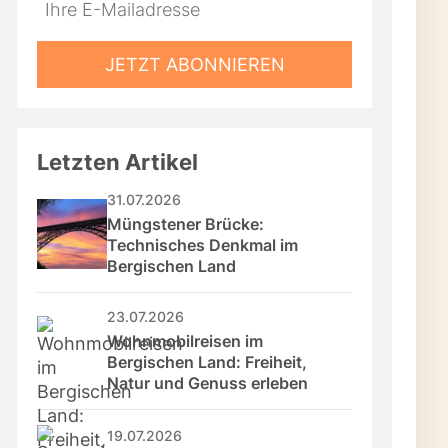
Do
*Ihre
not
E-
fill
Mailadresse:
JETZT ABONNIEREN
this
field
Letzten Artikel
31.07.2026
Müngstener Brücke: 
Technisches Denkmal im 
Bergischen Land
23.07.2026
Wohnmobilreisen im 
Bergischen Land: Freiheit, 
Natur und Genuss erleben
19.07.2026