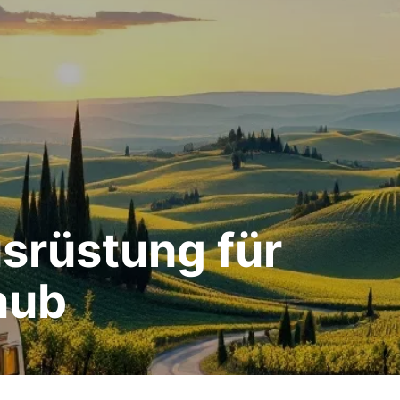
usrüstung für
aub