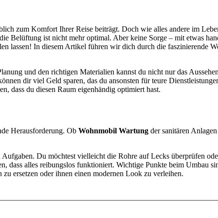
blich zum Komfort Ihrer Reise beiträgt. Doch wie alles andere im Lebe
r die Belüftung ist nicht mehr optimal. Aber keine Sorge – mit etwas h
 lassen! In diesem Artikel führen wir dich durch die faszinierende We
 Planung und den richtigen Materialien kannst du nicht nur das Aussehe
s können dir viel Geld sparen, das du ansonsten für teure Dienstleistu
en, dass du diesen Raum eigenhändig optimiert hast.
ende Herausforderung. Ob
Wohnmobil Wartung
der sanitären Anlagen
en Aufgaben. Du möchtest vielleicht die Rohre auf Lecks überprüfen o
n, dass alles reibungslos funktioniert. Wichtige Punkte beim Umbau sin
n zu ersetzen oder ihnen einen modernen Look zu verleihen.