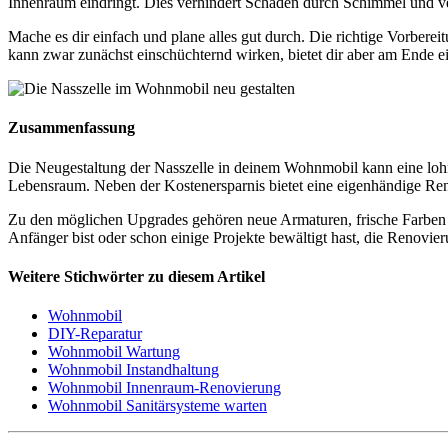
Innenraum eindringt. Dies verhindert Schäden durch Schimmel und ver
Mache es dir einfach und plane alles gut durch. Die richtige Vorberei
kann zwar zunächst einschüchternd wirken, bietet dir aber am Ende ei
Zusammenfassung
Die Neugestaltung der Nasszelle in deinem Wohnmobil kann eine lo
Lebensraum. Neben der Kostenersparnis bietet eine eigenhändige Renovi
Zu den möglichen Upgrades gehören neue Armaturen, frische Farben un
Anfänger bist oder schon einige Projekte bewältigt hast, die Renovie
Weitere Stichwörter zu diesem Artikel
Wohnmobil
DIY-Reparatur
Wohnmobil Wartung
Wohnmobil Instandhaltung
Wohnmobil Innenraum-Renovierung
Wohnmobil Sanitärsysteme warten