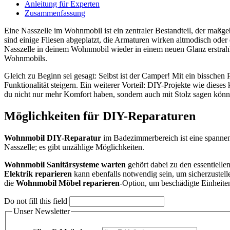
Anleitung für Experten
Zusammenfassung
Eine Nasszelle im Wohnmobil ist ein zentraler Bestandteil, der maßge
sind einige Fliesen abgeplatzt, die Armaturen wirken altmodisch ode
Nasszelle in deinem Wohnmobil wieder in einem neuen Glanz erstrahlen
Wohnmobils.
Gleich zu Beginn sei gesagt: Selbst ist der Camper! Mit ein bisschen
Funktionalität steigern. Ein weiterer Vorteil: DIY-Projekte wie diese
du nicht nur mehr Komfort haben, sondern auch mit Stolz sagen könn
Möglichkeiten für DIY-Reparaturen
Wohnmobil DIY-Reparatur
im Badezimmerbereich ist eine spann
Nasszelle; es gibt unzählige Möglichkeiten.
Wohnmobil Sanitärsysteme warten
gehört dabei zu den essentiell
Elektrik reparieren
kann ebenfalls notwendig sein, um sicherzustelle
die
Wohnmobil Möbel reparieren
-Option, um beschädigte Einheite
Do not fill this field
Unser Newsletter