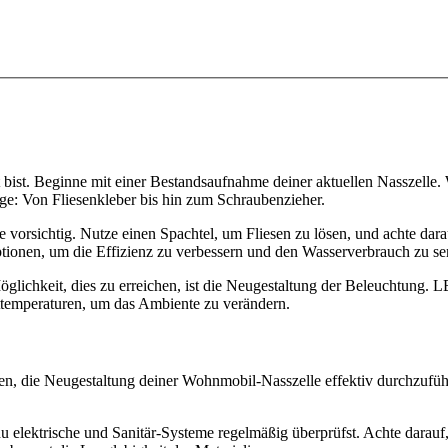
itet bist. Beginne mit einer Bestandsaufnahme deiner aktuellen Nasszell
e: Von Fliesenkleber bis hin zum Schraubenzieher.
ge vorsichtig. Nutze einen Spachtel, um Fliesen zu lösen, und achte da
tionen, um die Effizienz zu verbessern und den Wasserverbrauch zu se
glichkeit, dies zu erreichen, ist die Neugestaltung der Beleuchtung. L
httemperaturen, um das Ambiente zu verändern.
nen, die Neugestaltung deiner Wohnmobil-Nasszelle effektiv durchzuführ
du elektrische und Sanitär-Systeme regelmäßig überprüfst. Achte darauf,