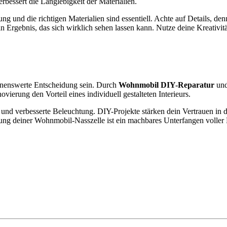
bessert die Langlebigkeit der Materialien.
tung und die richtigen Materialien sind essentiell. Achte auf Details, 
n Ergebnis, das sich wirklich sehen lassen kann. Nutze deine Kreativit
hnenswerte Entscheidung sein. Durch
Wohnmobil DIY-Reparatur
und
erung den Vorteil eines individuell gestalteten Interieurs.
d verbesserte Beleuchtung. DIY-Projekte stärken dein Vertrauen in di
rung deiner Wohnmobil-Nasszelle ist ein machbares Unterfangen voller K