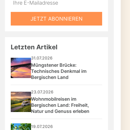
Do
*Ihre
not
E-
fill
Mailadresse:
JETZT ABONNIEREN
this
field
Letzten Artikel
31.07.2026
Müngstener Brücke: 
Technisches Denkmal im 
Bergischen Land
23.07.2026
Wohnmobilreisen im 
Bergischen Land: Freiheit, 
Natur und Genuss erleben
19.07.2026