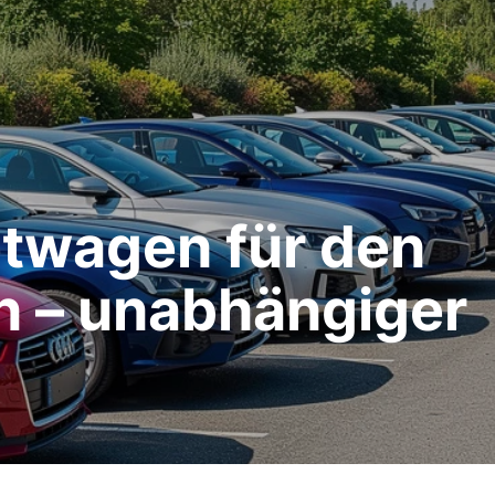
twagen für den
n – unabhängiger